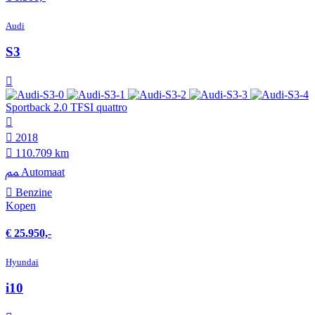
Audi
S3
Sportback 2.0 TFSI quattro
2018
110.709 km
Automaat
Benzine
Kopen
€ 25.950,-
Hyundai
i10