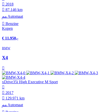
2018
87.146 km
Automaat
Benzine
Kopen
€ 11.950,-
BMW
X4
xDrive35i High Executive M Sport
2017
129.971 km
Automaat