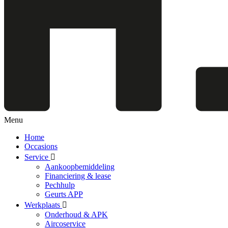
Menu
Home
Occasions
Service
Aankoopbemiddeling
Financiering & lease
Pechhulp
Geurts APP
Werkplaats
Onderhoud & APK
Aircoservice