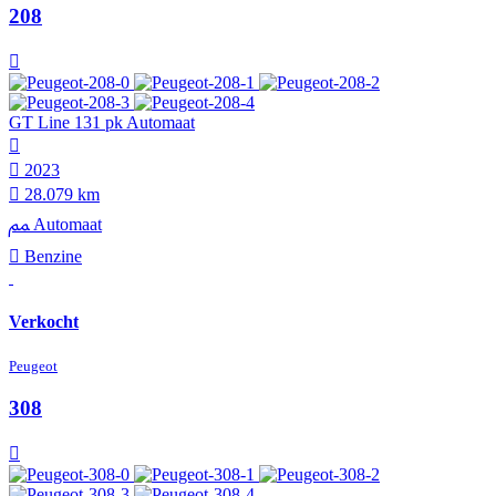
208
GT Line 131 pk Automaat
2023
28.079 km
Automaat
Benzine
Verkocht
Peugeot
308