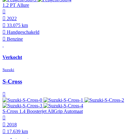
1.2 PT Allure
2022
33.075 km
Hand­geschakeld
Benzine
Verkocht
Suzuki
S-Cross
S-Cross 1.4 Boosterjet AllGrip Automaat
2018
17.639 km