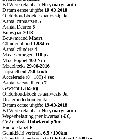
BTW verrekenbaar
Nee, marge auto
Datum eerste uitgifte
19-03-2018
Onderhoudsboekjes aanwezig
Ja
Aantal zitplaatsen
5
Aantal Deuren
5
Bouwjaar
2018
Bouwmaand
Maart
Cilinderinhoud
1.984 cc
Aantal cilinders
4
Max. vermogen
310 pk
Max. koppel
400 Nm
Modelreeks
29-06-2016
Topsnelheid
250 km/h
Acceleratie (0 - 100)
4 sec
Aantal versnellingen
7
Gewicht
1.465 kg
Onderhoudsboekjes aanwezig
Ja
Dealeronderhouden
Ja
Datum eerste uitgifte
19-03-2018
BTW verrekenbaar
Nee, marge auto
Wegenbelasting (per kwartaal)
€ 0,-
Co2 emissie
Onbekend g/km
Energie label
F
Gemiddeld verbruik
6.5 / 100km
Gemiddeld verbruik stad
Onbekend / 100km