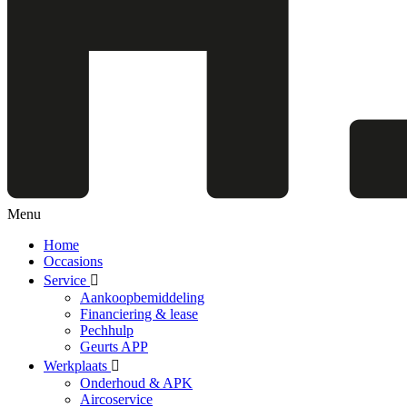
Menu
Home
Occasions
Service
Aankoopbemiddeling
Financiering & lease
Pechhulp
Geurts APP
Werkplaats
Onderhoud & APK
Aircoservice