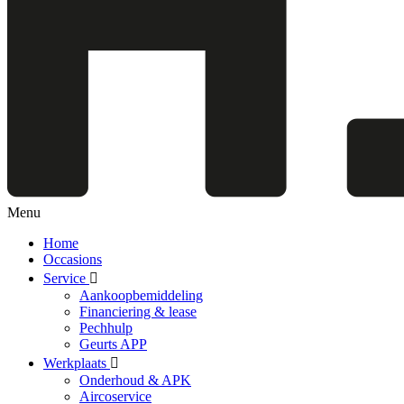
Menu
Home
Occasions
Service
Aankoopbemiddeling
Financiering & lease
Pechhulp
Geurts APP
Werkplaats
Onderhoud & APK
Aircoservice