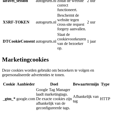
laravel_session
autogeurts.nl
zodat de website
2 uur
correct
functioneert.
Beschermt de
website tegen
XSRF-TOKEN
autogeurts.nl
2 uur
cross-site request
forgery aanvallen.
Slaat de
cookievoorkeuren
DTCookieConsent
autogeurts.nl
1 jaar
van de bezoeker
op.
Marketingcookies
Deze cookies worden gebruikt om bezoekers te volgen en
gepersonaliseerde advertenties te tonen.
Cookie
Aanbieder
Doel
Bewaartermijn
Type
Google Tag Manager
laadt marketingtags.
Afhankelijk van
_gtm_*
google.com
De exacte cookies zijn
HTTP
tag
afhankelijk van de
geconfigureerde tags.