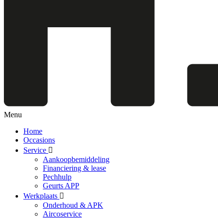
Menu
Home
Occasions
Service
Aankoopbemiddeling
Financiering & lease
Pechhulp
Geurts APP
Werkplaats
Onderhoud & APK
Aircoservice