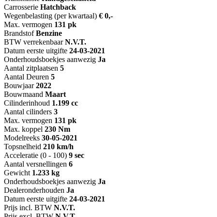
Carrosserie
Hatchback
Wegenbelasting (per kwartaal)
€ 0,-
Max. vermogen
131 pk
Brandstof
Benzine
BTW verrekenbaar
N.V.T.
Datum eerste uitgifte
24-03-2021
Onderhoudsboekjes aanwezig
Ja
Aantal zitplaatsen
5
Aantal Deuren
5
Bouwjaar
2022
Bouwmaand
Maart
Cilinderinhoud
1.199 cc
Aantal cilinders
3
Max. vermogen
131 pk
Max. koppel
230 Nm
Modelreeks
30-05-2021
Topsnelheid
210 km/h
Acceleratie (0 - 100)
9 sec
Aantal versnellingen
6
Gewicht
1.233 kg
Onderhoudsboekjes aanwezig
Ja
Dealeronderhouden
Ja
Datum eerste uitgifte
24-03-2021
Prijs incl. BTW
N.V.T.
Prijs excl. BTW
N.V.T.