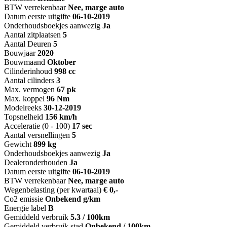
BTW verrekenbaar
Nee, marge auto
Datum eerste uitgifte
06-10-2019
Onderhoudsboekjes aanwezig
Ja
Aantal zitplaatsen
5
Aantal Deuren
5
Bouwjaar
2020
Bouwmaand
Oktober
Cilinderinhoud
998 cc
Aantal cilinders
3
Max. vermogen
67 pk
Max. koppel
96 Nm
Modelreeks
30-12-2019
Topsnelheid
156 km/h
Acceleratie (0 - 100)
17 sec
Aantal versnellingen
5
Gewicht
899 kg
Onderhoudsboekjes aanwezig
Ja
Dealeronderhouden
Ja
Datum eerste uitgifte
06-10-2019
BTW verrekenbaar
Nee, marge auto
Wegenbelasting (per kwartaal)
€ 0,-
Co2 emissie
Onbekend g/km
Energie label
B
Gemiddeld verbruik
5.3 / 100km
Gemiddeld verbruik stad
Onbekend / 100km