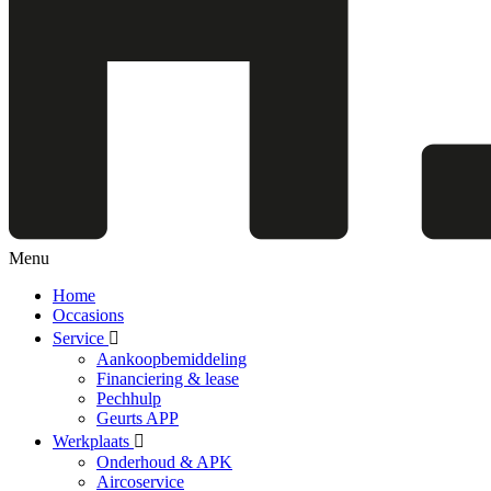
Menu
Home
Occasions
Service
Aankoopbemiddeling
Financiering & lease
Pechhulp
Geurts APP
Werkplaats
Onderhoud & APK
Aircoservice