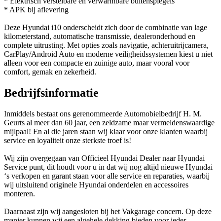
* Elektrisch verstelbare en verwarmbare buitenspiegels
* APK bij aflevering
Deze Hyundai i10 onderscheidt zich door de combinatie van lage
kilometerstand, automatische transmissie, dealeronderhoud en
complete uitrusting. Met opties zoals navigatie, achteruitrijcamera,
CarPlay/Android Auto en moderne veiligheidssystemen kiest u niet
alleen voor een compacte en zuinige auto, maar vooral voor
comfort, gemak en zekerheid.
Bedrijfsinformatie
Inmiddels bestaat ons gerenommeerde Automobielbedrijf H. M.
Geurts al meer dan 60 jaar, een zeldzame maar vermeldenswaardige
mijlpaal! En al die jaren staan wij klaar voor onze klanten waarbij
service en loyaliteit onze sterkste troef is!
Wij zijn overgegaan van Officieel Hyundai Dealer naar Hyundai
Service punt, dit houdt voor u in dat wij nog altijd nieuwe Hyundai
‘s verkopen en garant staan voor alle service en reparaties, waarbij
wij uitsluitend originele Hyundai onderdelen en accessoires
monteren.
Daarnaast zijn wij aangesloten bij het Vakgarage concern. Op deze
manier kunnen wij een algehele dekking bieden voor ieder